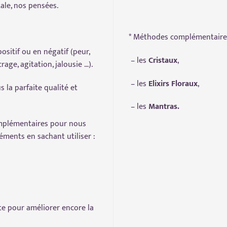
tale, nos pensées.
* Méthodes complémentaires 
sitif ou en négatif (peur,
– les
Cristaux
,
rage, agitation, jalousie …).
– les
Elixirs Floraux
,
la parfaite qualité et
– les
Mantras.
mplémentaires pour nous
éments en sachant utiliser :
e pour améliorer encore la